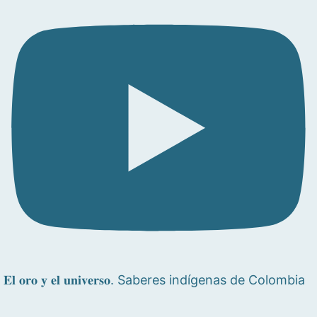
𝐄𝐥 𝐨𝐫𝐨 𝐲 𝐞𝐥 𝐮𝐧𝐢𝐯𝐞𝐫𝐬𝐨. Saberes indígenas de Colombia