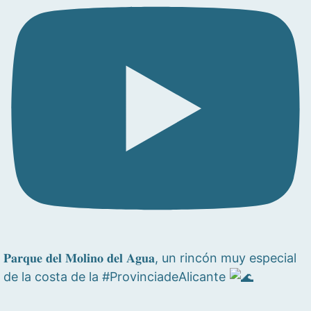
𝐏𝐚𝐫𝐪𝐮𝐞 𝐝𝐞𝐥 𝐌𝐨𝐥𝐢𝐧𝐨 𝐝𝐞𝐥 𝐀𝐠𝐮𝐚, un rincón muy especial
de la costa de la #ProvinciadeAlicante