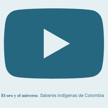
𝐄𝐥 𝐨𝐫𝐨 𝐲 𝐞𝐥 𝐮𝐧𝐢𝐯𝐞𝐫𝐬𝐨. Saberes indígenas de Colombia