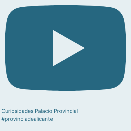
Curiosidades Palacio Provincial
#provinciadealicante