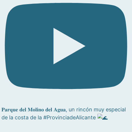
𝐏𝐚𝐫𝐪𝐮𝐞 𝐝𝐞𝐥 𝐌𝐨𝐥𝐢𝐧𝐨 𝐝𝐞𝐥 𝐀𝐠𝐮𝐚, un rincón muy especial
de la costa de la #ProvinciadeAlicante