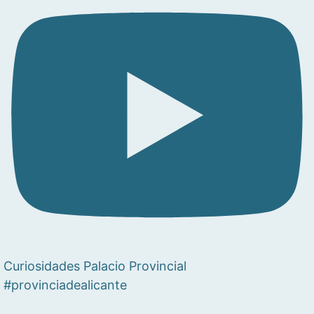
Curiosidades Palacio Provincial
#provinciadealicante