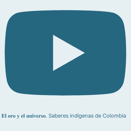
𝐄𝐥 𝐨𝐫𝐨 𝐲 𝐞𝐥 𝐮𝐧𝐢𝐯𝐞𝐫𝐬𝐨. Saberes indígenas de Colombia