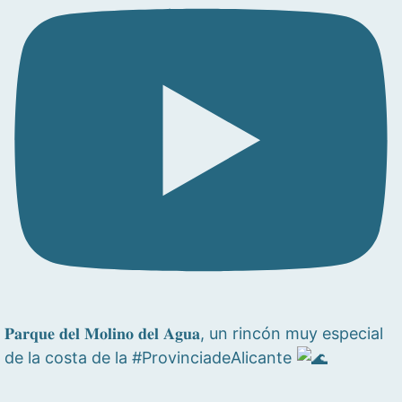
𝐏𝐚𝐫𝐪𝐮𝐞 𝐝𝐞𝐥 𝐌𝐨𝐥𝐢𝐧𝐨 𝐝𝐞𝐥 𝐀𝐠𝐮𝐚, un rincón muy especial
de la costa de la #ProvinciadeAlicante