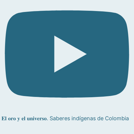
𝐄𝐥 𝐨𝐫𝐨 𝐲 𝐞𝐥 𝐮𝐧𝐢𝐯𝐞𝐫𝐬𝐨. Saberes indígenas de Colombia