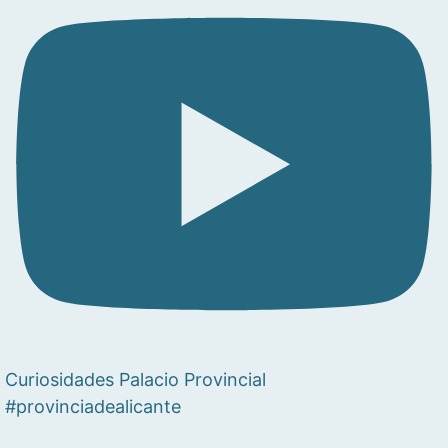
Curiosidades Palacio Provincial
#provinciadealicante