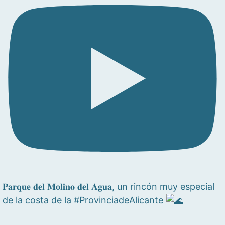
𝐏𝐚𝐫𝐪𝐮𝐞 𝐝𝐞𝐥 𝐌𝐨𝐥𝐢𝐧𝐨 𝐝𝐞𝐥 𝐀𝐠𝐮𝐚, un rincón muy especial
de la costa de la #ProvinciadeAlicante