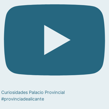
Curiosidades Palacio Provincial
#provinciadealicante