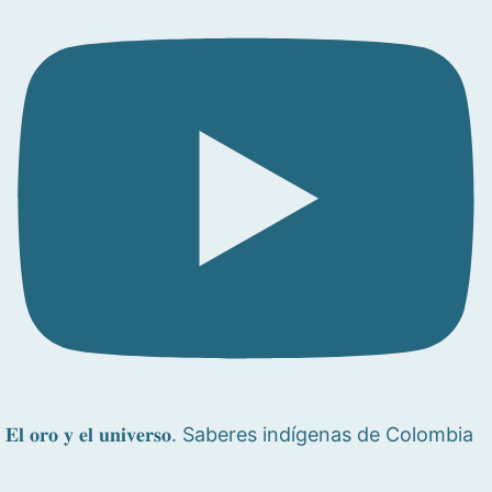
𝐄𝐥 𝐨𝐫𝐨 𝐲 𝐞𝐥 𝐮𝐧𝐢𝐯𝐞𝐫𝐬𝐨. Saberes indígenas de Colombia