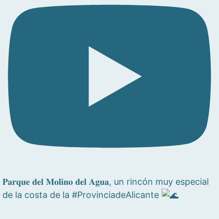
𝐏𝐚𝐫𝐪𝐮𝐞 𝐝𝐞𝐥 𝐌𝐨𝐥𝐢𝐧𝐨 𝐝𝐞𝐥 𝐀𝐠𝐮𝐚, un rincón muy especial
de la costa de la #ProvinciadeAlicante