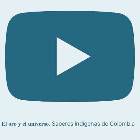
𝐄𝐥 𝐨𝐫𝐨 𝐲 𝐞𝐥 𝐮𝐧𝐢𝐯𝐞𝐫𝐬𝐨. Saberes indígenas de Colombia