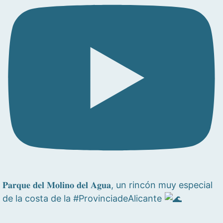
𝐏𝐚𝐫𝐪𝐮𝐞 𝐝𝐞𝐥 𝐌𝐨𝐥𝐢𝐧𝐨 𝐝𝐞𝐥 𝐀𝐠𝐮𝐚, un rincón muy especial
de la costa de la #ProvinciadeAlicante