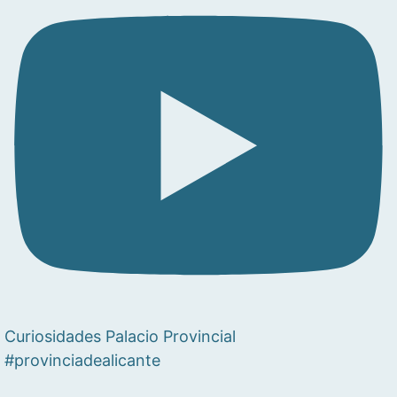
Curiosidades Palacio Provincial
#provinciadealicante