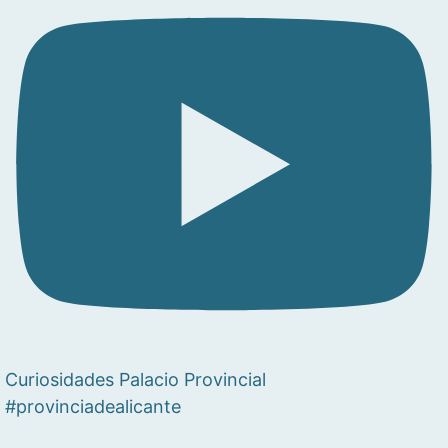
Curiosidades Palacio Provincial
#provinciadealicante