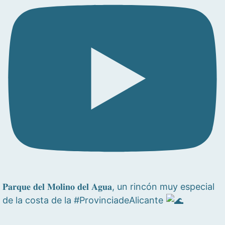
𝐏𝐚𝐫𝐪𝐮𝐞 𝐝𝐞𝐥 𝐌𝐨𝐥𝐢𝐧𝐨 𝐝𝐞𝐥 𝐀𝐠𝐮𝐚, un rincón muy especial
de la costa de la #ProvinciadeAlicante