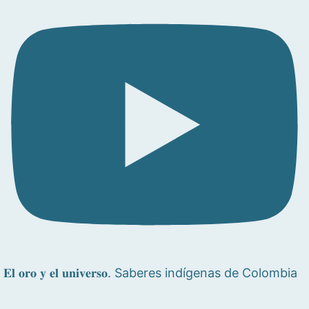
𝐄𝐥 𝐨𝐫𝐨 𝐲 𝐞𝐥 𝐮𝐧𝐢𝐯𝐞𝐫𝐬𝐨. Saberes indígenas de Colombia