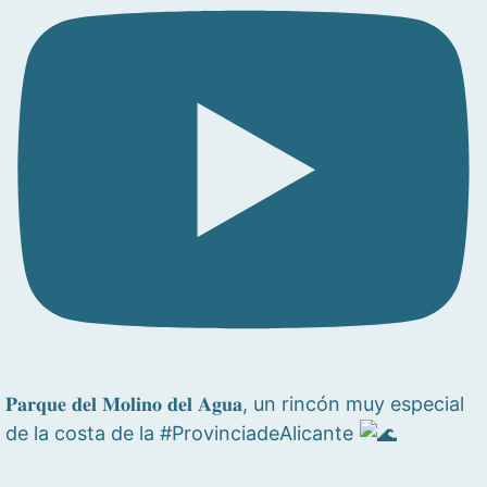
𝐏𝐚𝐫𝐪𝐮𝐞 𝐝𝐞𝐥 𝐌𝐨𝐥𝐢𝐧𝐨 𝐝𝐞𝐥 𝐀𝐠𝐮𝐚, un rincón muy especial
de la costa de la #ProvinciadeAlicante