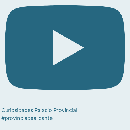
Curiosidades Palacio Provincial
#provinciadealicante