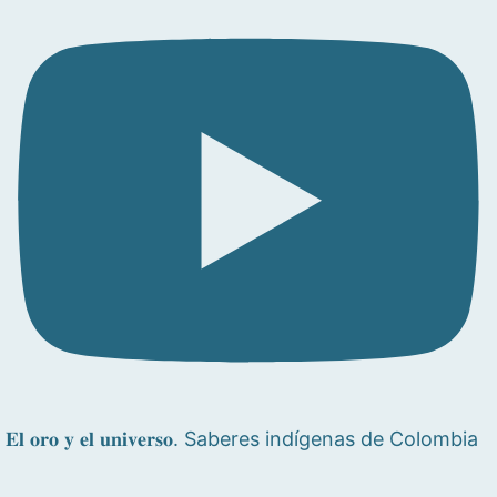
𝐄𝐥 𝐨𝐫𝐨 𝐲 𝐞𝐥 𝐮𝐧𝐢𝐯𝐞𝐫𝐬𝐨. Saberes indígenas de Colombia