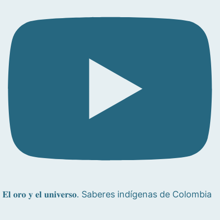
𝐄𝐥 𝐨𝐫𝐨 𝐲 𝐞𝐥 𝐮𝐧𝐢𝐯𝐞𝐫𝐬𝐨. Saberes indígenas de Colombia