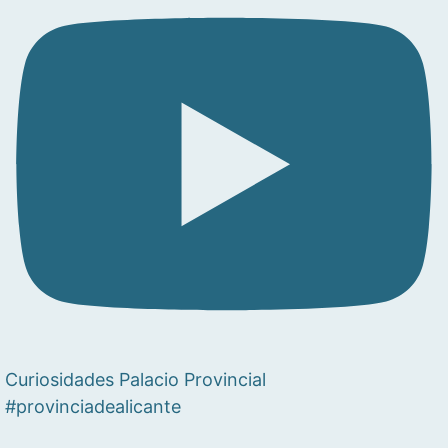
Curiosidades Palacio Provincial
#provinciadealicante