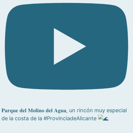
𝐏𝐚𝐫𝐪𝐮𝐞 𝐝𝐞𝐥 𝐌𝐨𝐥𝐢𝐧𝐨 𝐝𝐞𝐥 𝐀𝐠𝐮𝐚, un rincón muy especial
de la costa de la #ProvinciadeAlicante