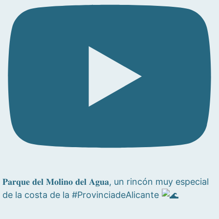
𝐏𝐚𝐫𝐪𝐮𝐞 𝐝𝐞𝐥 𝐌𝐨𝐥𝐢𝐧𝐨 𝐝𝐞𝐥 𝐀𝐠𝐮𝐚, un rincón muy especial
de la costa de la #ProvinciadeAlicante