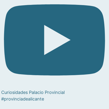
Curiosidades Palacio Provincial
#provinciadealicante