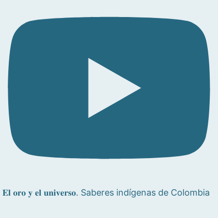
𝐄𝐥 𝐨𝐫𝐨 𝐲 𝐞𝐥 𝐮𝐧𝐢𝐯𝐞𝐫𝐬𝐨. Saberes indígenas de Colombia