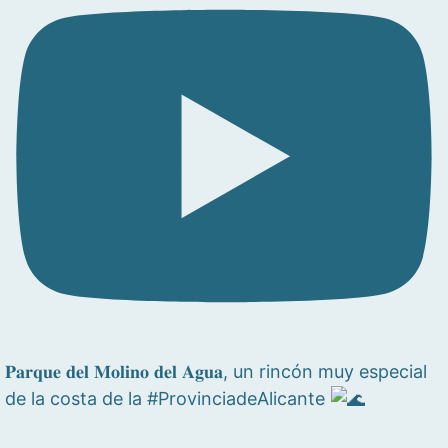
𝐏𝐚𝐫𝐪𝐮𝐞 𝐝𝐞𝐥 𝐌𝐨𝐥𝐢𝐧𝐨 𝐝𝐞𝐥 𝐀𝐠𝐮𝐚, un rincón muy especial
de la costa de la #ProvinciadeAlicante