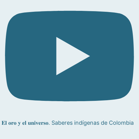
𝐄𝐥 𝐨𝐫𝐨 𝐲 𝐞𝐥 𝐮𝐧𝐢𝐯𝐞𝐫𝐬𝐨. Saberes indígenas de Colombia