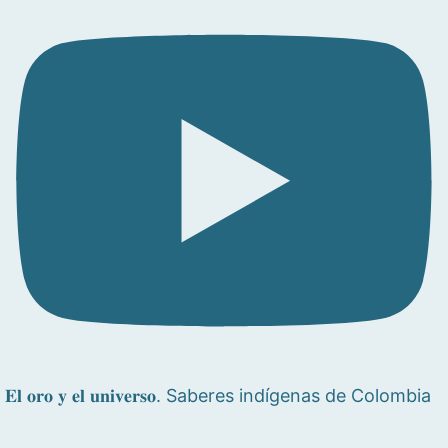
𝐄𝐥 𝐨𝐫𝐨 𝐲 𝐞𝐥 𝐮𝐧𝐢𝐯𝐞𝐫𝐬𝐨. Saberes indígenas de Colombia