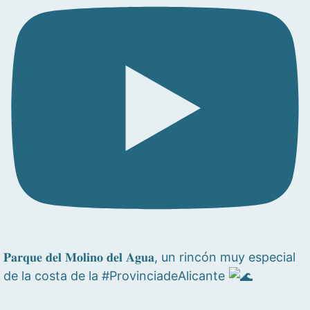
𝐏𝐚𝐫𝐪𝐮𝐞 𝐝𝐞𝐥 𝐌𝐨𝐥𝐢𝐧𝐨 𝐝𝐞𝐥 𝐀𝐠𝐮𝐚, un rincón muy especial
de la costa de la #ProvinciadeAlicante