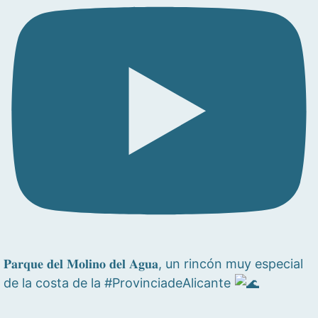
𝐏𝐚𝐫𝐪𝐮𝐞 𝐝𝐞𝐥 𝐌𝐨𝐥𝐢𝐧𝐨 𝐝𝐞𝐥 𝐀𝐠𝐮𝐚, un rincón muy especial
de la costa de la #ProvinciadeAlicante