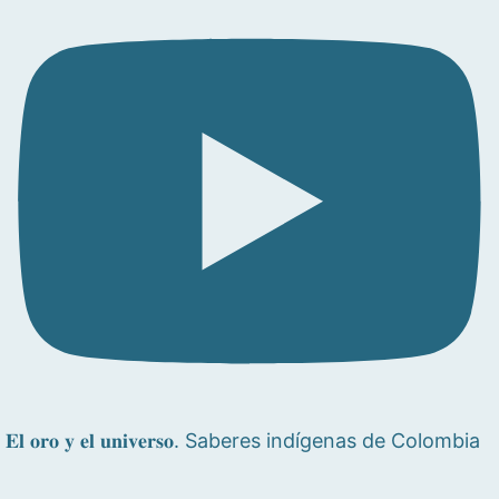
𝐄𝐥 𝐨𝐫𝐨 𝐲 𝐞𝐥 𝐮𝐧𝐢𝐯𝐞𝐫𝐬𝐨. Saberes indígenas de Colombia