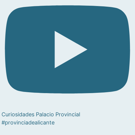
Curiosidades Palacio Provincial
#provinciadealicante