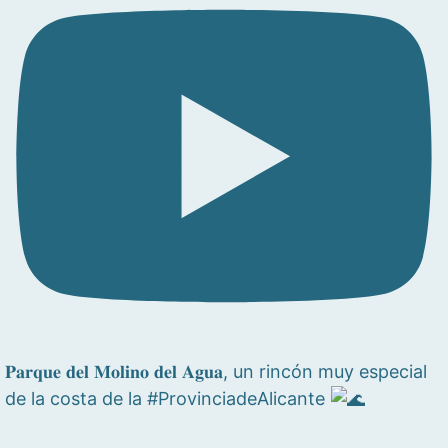
𝐏𝐚𝐫𝐪𝐮𝐞 𝐝𝐞𝐥 𝐌𝐨𝐥𝐢𝐧𝐨 𝐝𝐞𝐥 𝐀𝐠𝐮𝐚, un rincón muy especial
de la costa de la #ProvinciadeAlicante