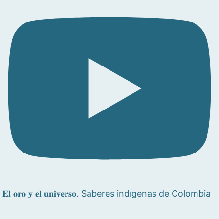
𝐄𝐥 𝐨𝐫𝐨 𝐲 𝐞𝐥 𝐮𝐧𝐢𝐯𝐞𝐫𝐬𝐨. Saberes indígenas de Colombia