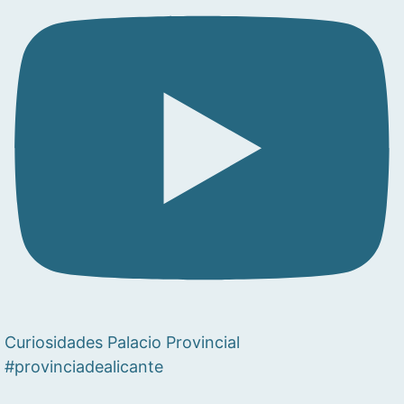
Curiosidades Palacio Provincial
#provinciadealicante