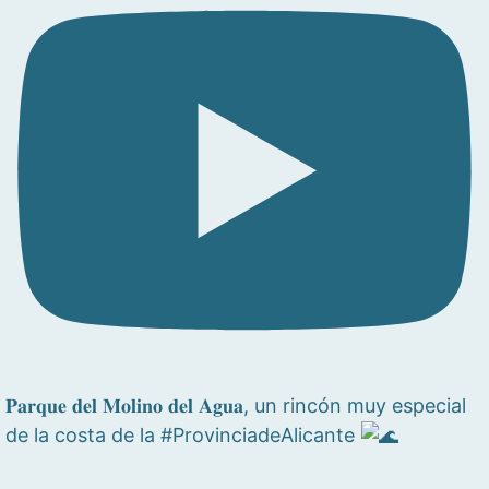
𝐏𝐚𝐫𝐪𝐮𝐞 𝐝𝐞𝐥 𝐌𝐨𝐥𝐢𝐧𝐨 𝐝𝐞𝐥 𝐀𝐠𝐮𝐚, un rincón muy especial
de la costa de la #ProvinciadeAlicante