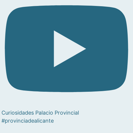
Curiosidades Palacio Provincial
#provinciadealicante