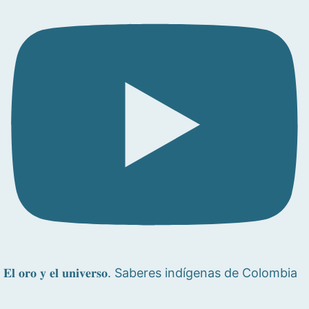
𝐄𝐥 𝐨𝐫𝐨 𝐲 𝐞𝐥 𝐮𝐧𝐢𝐯𝐞𝐫𝐬𝐨. Saberes indígenas de Colombia