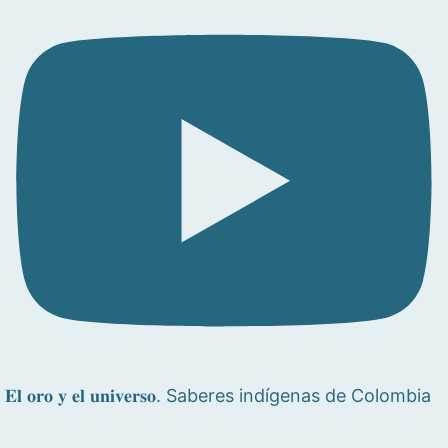
𝐄𝐥 𝐨𝐫𝐨 𝐲 𝐞𝐥 𝐮𝐧𝐢𝐯𝐞𝐫𝐬𝐨. Saberes indígenas de Colombia