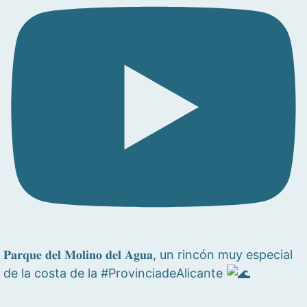
𝐏𝐚𝐫𝐪𝐮𝐞 𝐝𝐞𝐥 𝐌𝐨𝐥𝐢𝐧𝐨 𝐝𝐞𝐥 𝐀𝐠𝐮𝐚, un rincón muy especial
de la costa de la #ProvinciadeAlicante