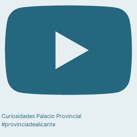
Curiosidades Palacio Provincial
#provinciadealicante