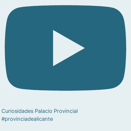
Curiosidades Palacio Provincial
#provinciadealicante