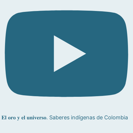
𝐄𝐥 𝐨𝐫𝐨 𝐲 𝐞𝐥 𝐮𝐧𝐢𝐯𝐞𝐫𝐬𝐨. Saberes indígenas de Colombia