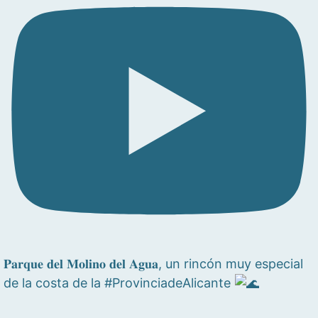
𝐏𝐚𝐫𝐪𝐮𝐞 𝐝𝐞𝐥 𝐌𝐨𝐥𝐢𝐧𝐨 𝐝𝐞𝐥 𝐀𝐠𝐮𝐚, un rincón muy especial
de la costa de la #ProvinciadeAlicante