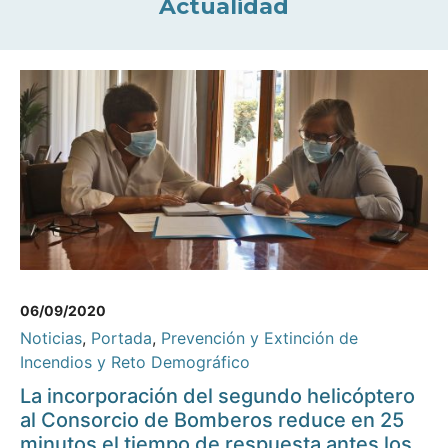
Actualidad
06/09/2020
Noticias
,
Portada
,
Prevención y Extinción de
Incendios y Reto Demográfico
La incorporación del segundo helicóptero
al Consorcio de Bomberos reduce en 25
minutos el tiempo de respuesta antes los