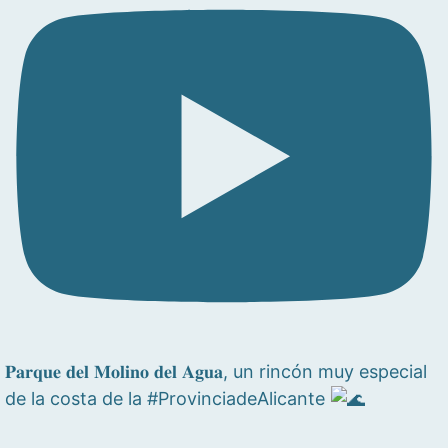
𝐏𝐚𝐫𝐪𝐮𝐞 𝐝𝐞𝐥 𝐌𝐨𝐥𝐢𝐧𝐨 𝐝𝐞𝐥 𝐀𝐠𝐮𝐚, un rincón muy especial
de la costa de la #ProvinciadeAlicante