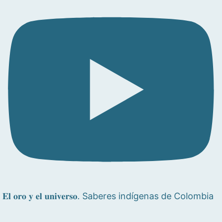
𝐄𝐥 𝐨𝐫𝐨 𝐲 𝐞𝐥 𝐮𝐧𝐢𝐯𝐞𝐫𝐬𝐨. Saberes indígenas de Colombia