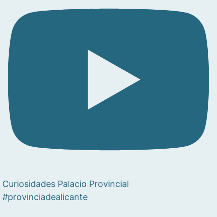
Curiosidades Palacio Provincial
#provinciadealicante