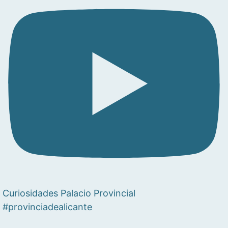
Curiosidades Palacio Provincial
#provinciadealicante