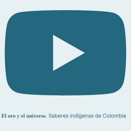
𝐄𝐥 𝐨𝐫𝐨 𝐲 𝐞𝐥 𝐮𝐧𝐢𝐯𝐞𝐫𝐬𝐨. Saberes indígenas de Colombia