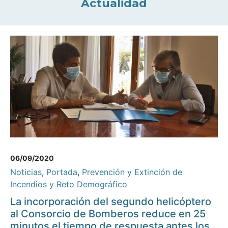
Actualidad
06/09/2020
Noticias
,
Portada
,
Prevención y Extinción de
Incendios y Reto Demográfico
La incorporación del segundo helicóptero
al Consorcio de Bomberos reduce en 25
minutos el tiempo de respuesta antes los