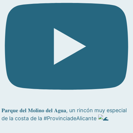
𝐏𝐚𝐫𝐪𝐮𝐞 𝐝𝐞𝐥 𝐌𝐨𝐥𝐢𝐧𝐨 𝐝𝐞𝐥 𝐀𝐠𝐮𝐚, un rincón muy especial
de la costa de la #ProvinciadeAlicante