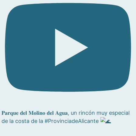
𝐏𝐚𝐫𝐪𝐮𝐞 𝐝𝐞𝐥 𝐌𝐨𝐥𝐢𝐧𝐨 𝐝𝐞𝐥 𝐀𝐠𝐮𝐚, un rincón muy especial
de la costa de la #ProvinciadeAlicante