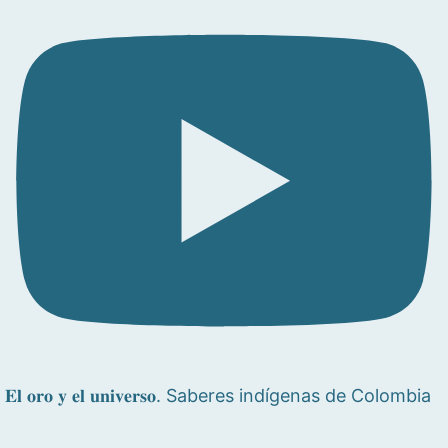
𝐄𝐥 𝐨𝐫𝐨 𝐲 𝐞𝐥 𝐮𝐧𝐢𝐯𝐞𝐫𝐬𝐨. Saberes indígenas de Colombia