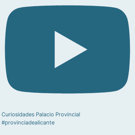
Curiosidades Palacio Provincial
#provinciadealicante