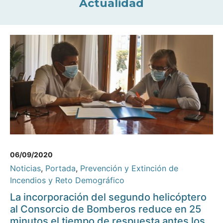
Actualidad
06/09/2020
Noticias
,
Portada
,
Prevención y Extinción de
Incendios y Reto Demográfico
La incorporación del segundo helicóptero
al Consorcio de Bomberos reduce en 25
minutos el tiempo de respuesta antes los