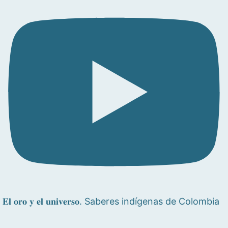
𝐄𝐥 𝐨𝐫𝐨 𝐲 𝐞𝐥 𝐮𝐧𝐢𝐯𝐞𝐫𝐬𝐨. Saberes indígenas de Colombia