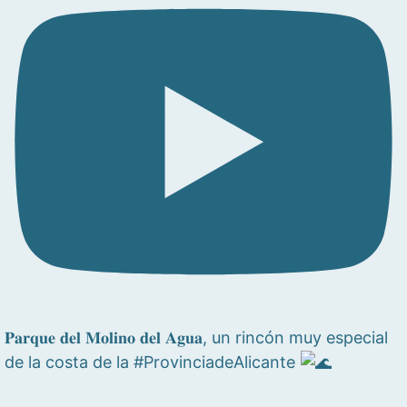
𝐏𝐚𝐫𝐪𝐮𝐞 𝐝𝐞𝐥 𝐌𝐨𝐥𝐢𝐧𝐨 𝐝𝐞𝐥 𝐀𝐠𝐮𝐚, un rincón muy especial
de la costa de la #ProvinciadeAlicante