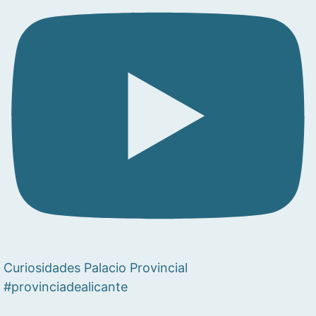
Curiosidades Palacio Provincial
#provinciadealicante