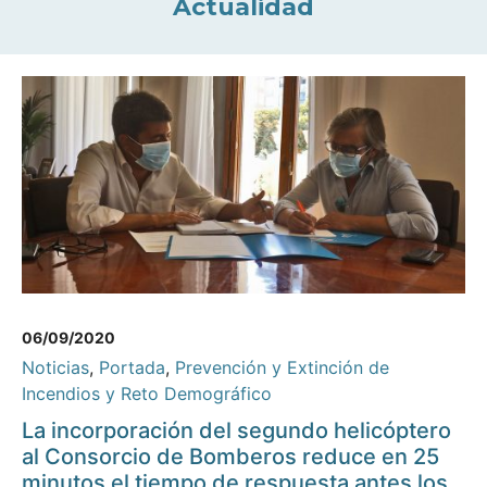
Actualidad
06/09/2020
Noticias
,
Portada
,
Prevención y Extinción de
Incendios y Reto Demográfico
La incorporación del segundo helicóptero
al Consorcio de Bomberos reduce en 25
minutos el tiempo de respuesta antes los