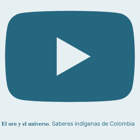
𝐄𝐥 𝐨𝐫𝐨 𝐲 𝐞𝐥 𝐮𝐧𝐢𝐯𝐞𝐫𝐬𝐨. Saberes indígenas de Colombia