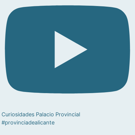
Curiosidades Palacio Provincial
#provinciadealicante