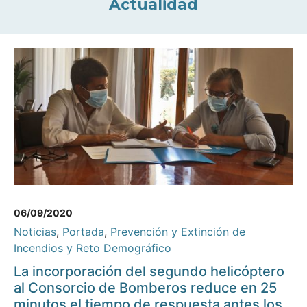
Actualidad
06/09/2020
Noticias
,
Portada
,
Prevención y Extinción de
Incendios y Reto Demográfico
La incorporación del segundo helicóptero
al Consorcio de Bomberos reduce en 25
minutos el tiempo de respuesta antes los