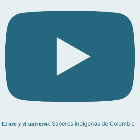
𝐄𝐥 𝐨𝐫𝐨 𝐲 𝐞𝐥 𝐮𝐧𝐢𝐯𝐞𝐫𝐬𝐨. Saberes indígenas de Colombia