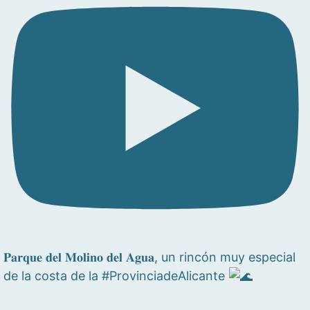
𝐏𝐚𝐫𝐪𝐮𝐞 𝐝𝐞𝐥 𝐌𝐨𝐥𝐢𝐧𝐨 𝐝𝐞𝐥 𝐀𝐠𝐮𝐚, un rincón muy especial
de la costa de la #ProvinciadeAlicante