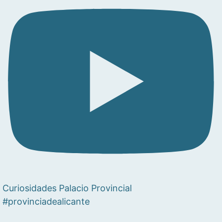
Curiosidades Palacio Provincial
#provinciadealicante