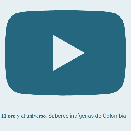
𝐄𝐥 𝐨𝐫𝐨 𝐲 𝐞𝐥 𝐮𝐧𝐢𝐯𝐞𝐫𝐬𝐨. Saberes indígenas de Colombia