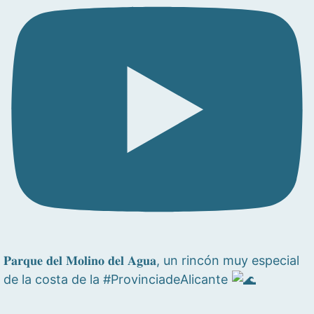
𝐏𝐚𝐫𝐪𝐮𝐞 𝐝𝐞𝐥 𝐌𝐨𝐥𝐢𝐧𝐨 𝐝𝐞𝐥 𝐀𝐠𝐮𝐚, un rincón muy especial
de la costa de la #ProvinciadeAlicante