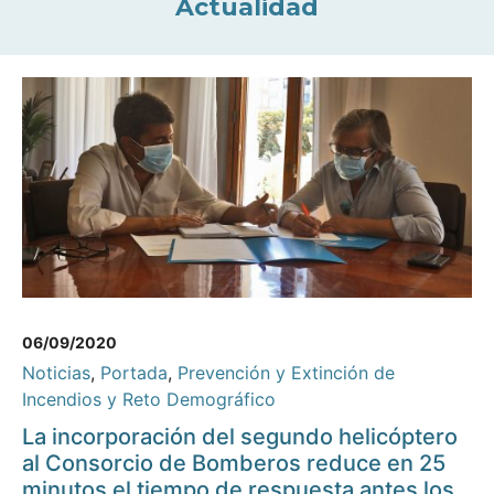
Actualidad
06/09/2020
Noticias
,
Portada
,
Prevención y Extinción de
Incendios y Reto Demográfico
La incorporación del segundo helicóptero
al Consorcio de Bomberos reduce en 25
minutos el tiempo de respuesta antes los