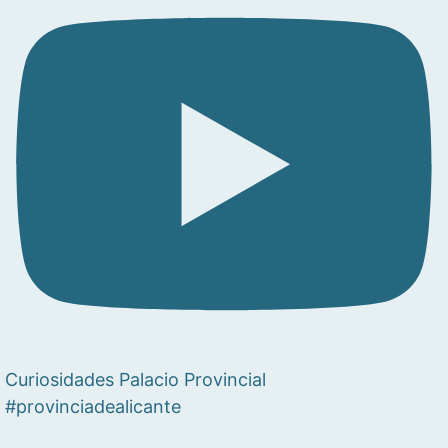
Curiosidades Palacio Provincial
#provinciadealicante