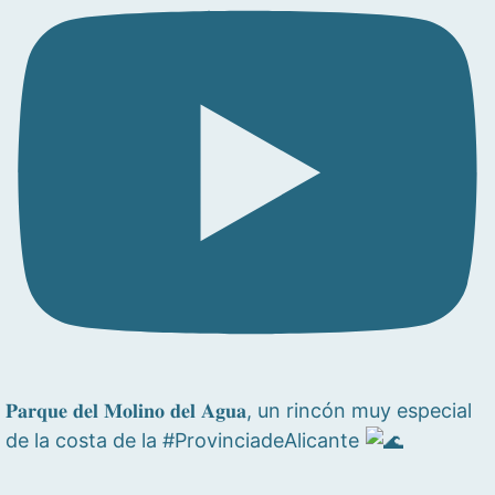
𝐏𝐚𝐫𝐪𝐮𝐞 𝐝𝐞𝐥 𝐌𝐨𝐥𝐢𝐧𝐨 𝐝𝐞𝐥 𝐀𝐠𝐮𝐚, un rincón muy especial
de la costa de la #ProvinciadeAlicante