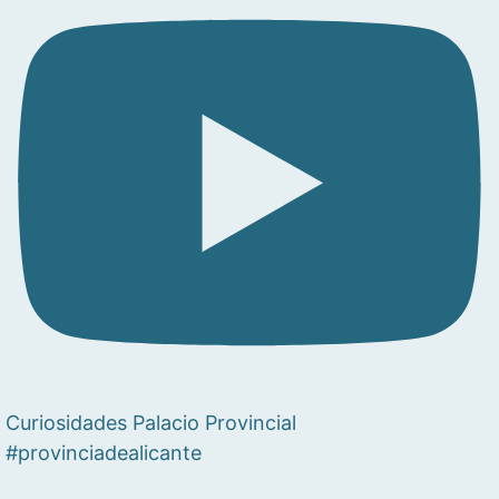
Curiosidades Palacio Provincial
#provinciadealicante