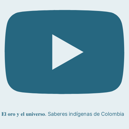
𝐄𝐥 𝐨𝐫𝐨 𝐲 𝐞𝐥 𝐮𝐧𝐢𝐯𝐞𝐫𝐬𝐨. Saberes indígenas de Colombia