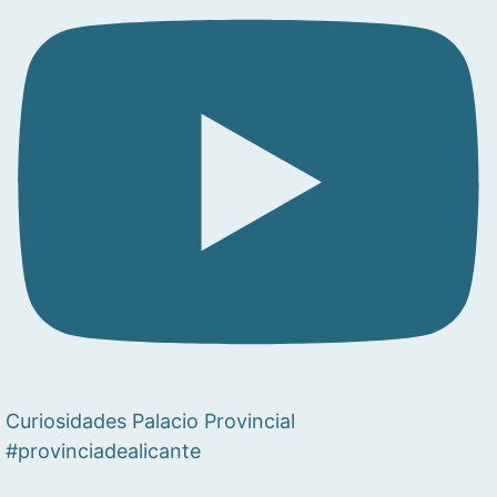
Curiosidades Palacio Provincial
#provinciadealicante