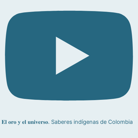
𝐄𝐥 𝐨𝐫𝐨 𝐲 𝐞𝐥 𝐮𝐧𝐢𝐯𝐞𝐫𝐬𝐨. Saberes indígenas de Colombia