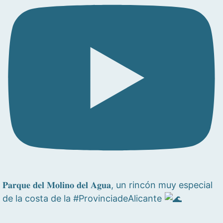
𝐏𝐚𝐫𝐪𝐮𝐞 𝐝𝐞𝐥 𝐌𝐨𝐥𝐢𝐧𝐨 𝐝𝐞𝐥 𝐀𝐠𝐮𝐚, un rincón muy especial
de la costa de la #ProvinciadeAlicante