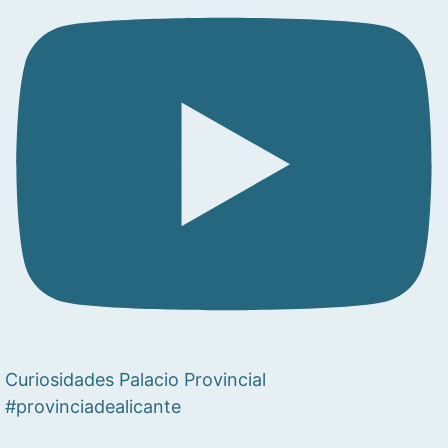
Curiosidades Palacio Provincial
#provinciadealicante