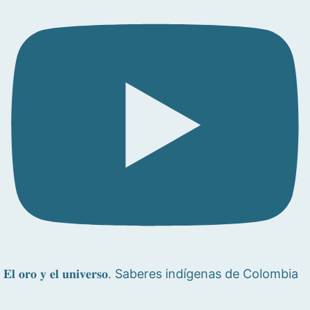
𝐄𝐥 𝐨𝐫𝐨 𝐲 𝐞𝐥 𝐮𝐧𝐢𝐯𝐞𝐫𝐬𝐨. Saberes indígenas de Colombia