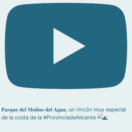
𝐏𝐚𝐫𝐪𝐮𝐞 𝐝𝐞𝐥 𝐌𝐨𝐥𝐢𝐧𝐨 𝐝𝐞𝐥 𝐀𝐠𝐮𝐚, un rincón muy especial
de la costa de la #ProvinciadeAlicante