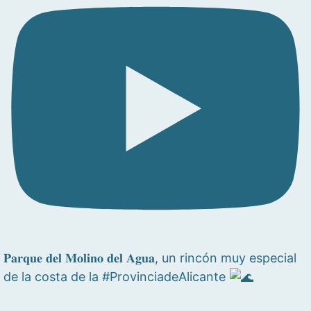
𝐏𝐚𝐫𝐪𝐮𝐞 𝐝𝐞𝐥 𝐌𝐨𝐥𝐢𝐧𝐨 𝐝𝐞𝐥 𝐀𝐠𝐮𝐚, un rincón muy especial
de la costa de la #ProvinciadeAlicante