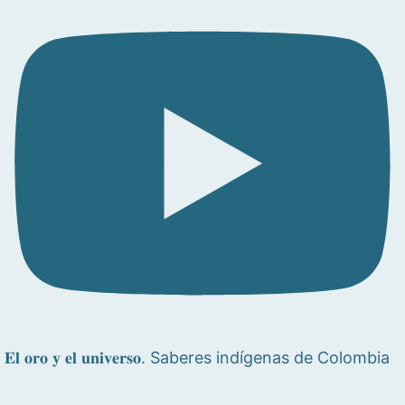
𝐄𝐥 𝐨𝐫𝐨 𝐲 𝐞𝐥 𝐮𝐧𝐢𝐯𝐞𝐫𝐬𝐨. Saberes indígenas de Colombia