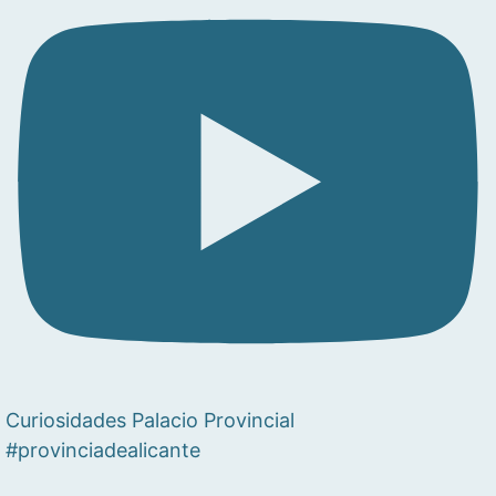
Curiosidades Palacio Provincial
#provinciadealicante