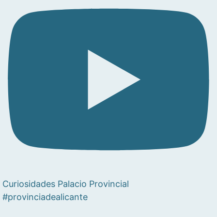
Curiosidades Palacio Provincial
#provinciadealicante