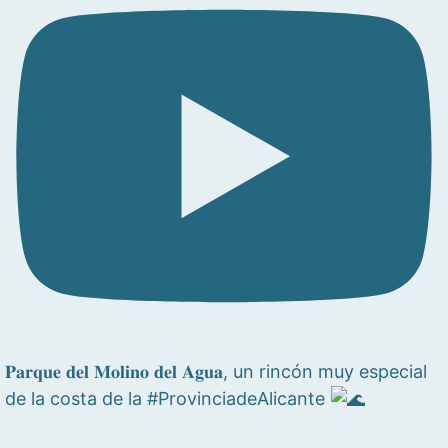
𝐏𝐚𝐫𝐪𝐮𝐞 𝐝𝐞𝐥 𝐌𝐨𝐥𝐢𝐧𝐨 𝐝𝐞𝐥 𝐀𝐠𝐮𝐚, un rincón muy especial
de la costa de la #ProvinciadeAlicante