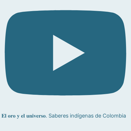
𝐄𝐥 𝐨𝐫𝐨 𝐲 𝐞𝐥 𝐮𝐧𝐢𝐯𝐞𝐫𝐬𝐨. Saberes indígenas de Colombia