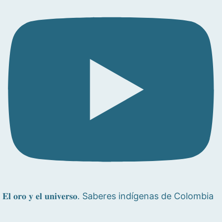
𝐄𝐥 𝐨𝐫𝐨 𝐲 𝐞𝐥 𝐮𝐧𝐢𝐯𝐞𝐫𝐬𝐨. Saberes indígenas de Colombia