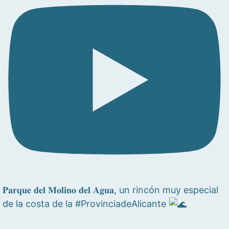
𝐏𝐚𝐫𝐪𝐮𝐞 𝐝𝐞𝐥 𝐌𝐨𝐥𝐢𝐧𝐨 𝐝𝐞𝐥 𝐀𝐠𝐮𝐚, un rincón muy especial
de la costa de la #ProvinciadeAlicante