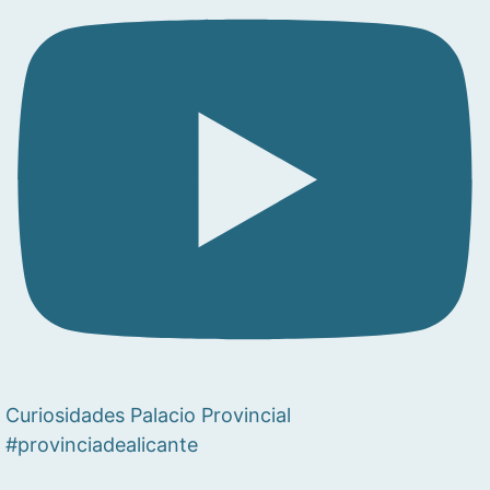
Curiosidades Palacio Provincial
#provinciadealicante