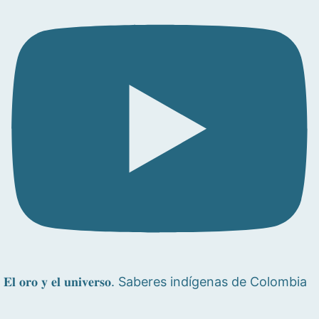
𝐄𝐥 𝐨𝐫𝐨 𝐲 𝐞𝐥 𝐮𝐧𝐢𝐯𝐞𝐫𝐬𝐨. Saberes indígenas de Colombia