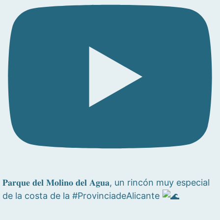
𝐏𝐚𝐫𝐪𝐮𝐞 𝐝𝐞𝐥 𝐌𝐨𝐥𝐢𝐧𝐨 𝐝𝐞𝐥 𝐀𝐠𝐮𝐚, un rincón muy especial
de la costa de la #ProvinciadeAlicante