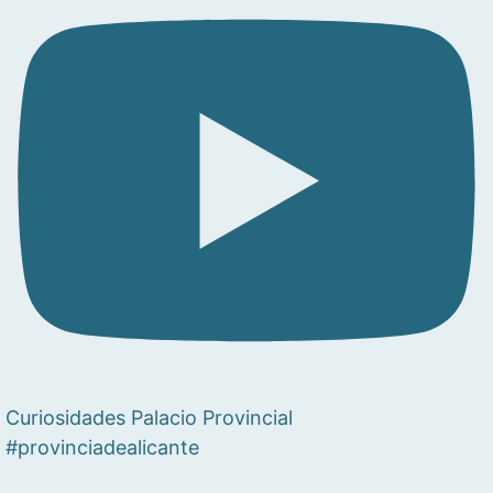
Curiosidades Palacio Provincial
#provinciadealicante