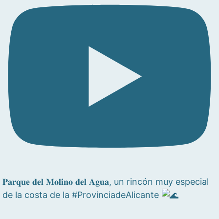
𝐏𝐚𝐫𝐪𝐮𝐞 𝐝𝐞𝐥 𝐌𝐨𝐥𝐢𝐧𝐨 𝐝𝐞𝐥 𝐀𝐠𝐮𝐚, un rincón muy especial
de la costa de la #ProvinciadeAlicante