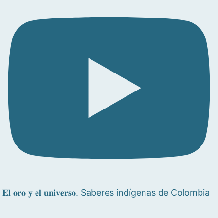
𝐄𝐥 𝐨𝐫𝐨 𝐲 𝐞𝐥 𝐮𝐧𝐢𝐯𝐞𝐫𝐬𝐨. Saberes indígenas de Colombia