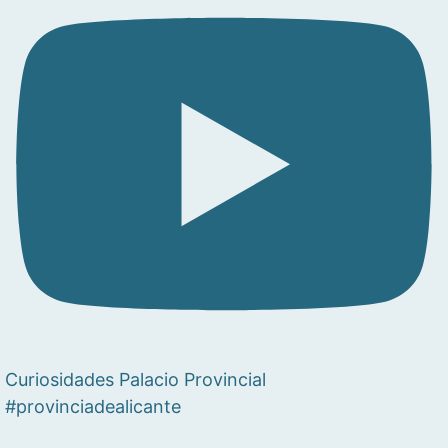
Curiosidades Palacio Provincial
#provinciadealicante