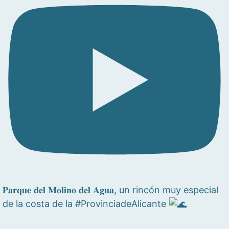
𝐏𝐚𝐫𝐪𝐮𝐞 𝐝𝐞𝐥 𝐌𝐨𝐥𝐢𝐧𝐨 𝐝𝐞𝐥 𝐀𝐠𝐮𝐚, un rincón muy especial
de la costa de la #ProvinciadeAlicante