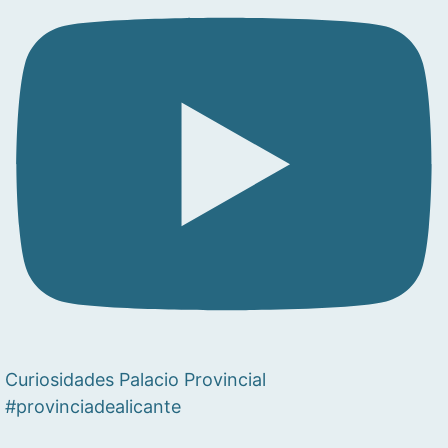
Curiosidades Palacio Provincial
#provinciadealicante