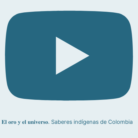
𝐄𝐥 𝐨𝐫𝐨 𝐲 𝐞𝐥 𝐮𝐧𝐢𝐯𝐞𝐫𝐬𝐨. Saberes indígenas de Colombia