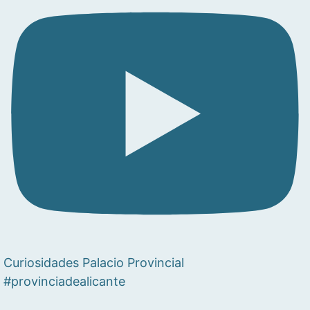
Curiosidades Palacio Provincial
#provinciadealicante