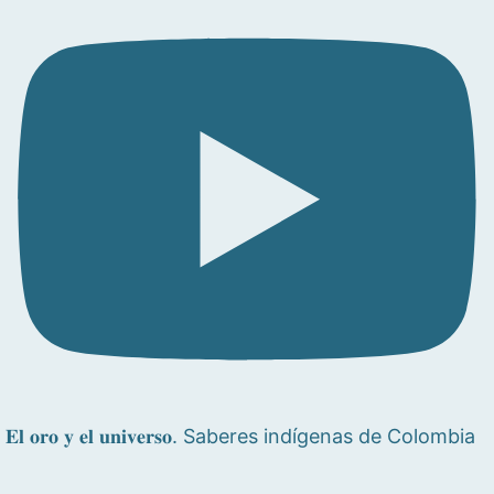
𝐄𝐥 𝐨𝐫𝐨 𝐲 𝐞𝐥 𝐮𝐧𝐢𝐯𝐞𝐫𝐬𝐨. Saberes indígenas de Colombia