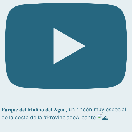
𝐏𝐚𝐫𝐪𝐮𝐞 𝐝𝐞𝐥 𝐌𝐨𝐥𝐢𝐧𝐨 𝐝𝐞𝐥 𝐀𝐠𝐮𝐚, un rincón muy especial
de la costa de la #ProvinciadeAlicante