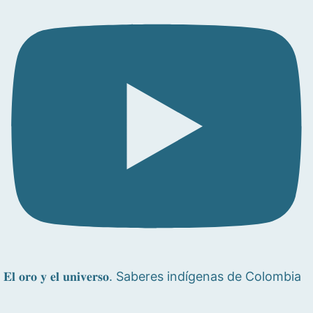
𝐄𝐥 𝐨𝐫𝐨 𝐲 𝐞𝐥 𝐮𝐧𝐢𝐯𝐞𝐫𝐬𝐨. Saberes indígenas de Colombia