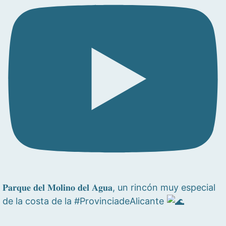
𝐏𝐚𝐫𝐪𝐮𝐞 𝐝𝐞𝐥 𝐌𝐨𝐥𝐢𝐧𝐨 𝐝𝐞𝐥 𝐀𝐠𝐮𝐚, un rincón muy especial
de la costa de la #ProvinciadeAlicante