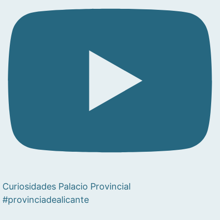
Curiosidades Palacio Provincial
#provinciadealicante