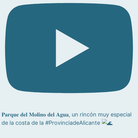
𝐏𝐚𝐫𝐪𝐮𝐞 𝐝𝐞𝐥 𝐌𝐨𝐥𝐢𝐧𝐨 𝐝𝐞𝐥 𝐀𝐠𝐮𝐚, un rincón muy especial
de la costa de la #ProvinciadeAlicante