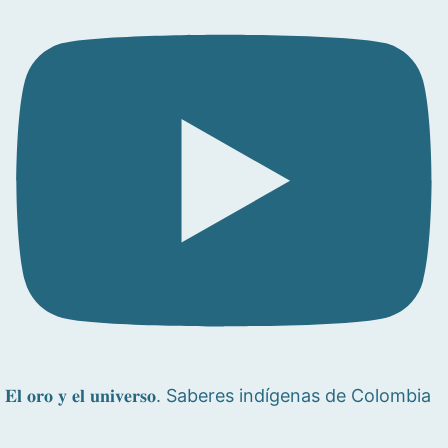
𝐄𝐥 𝐨𝐫𝐨 𝐲 𝐞𝐥 𝐮𝐧𝐢𝐯𝐞𝐫𝐬𝐨. Saberes indígenas de Colombia