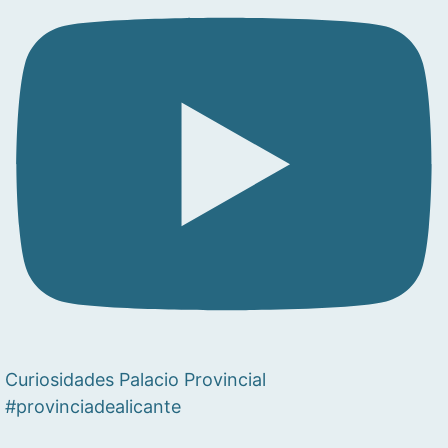
Curiosidades Palacio Provincial
#provinciadealicante