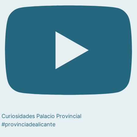
Curiosidades Palacio Provincial
#provinciadealicante