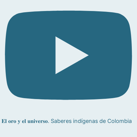
𝐄𝐥 𝐨𝐫𝐨 𝐲 𝐞𝐥 𝐮𝐧𝐢𝐯𝐞𝐫𝐬𝐨. Saberes indígenas de Colombia