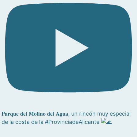
𝐏𝐚𝐫𝐪𝐮𝐞 𝐝𝐞𝐥 𝐌𝐨𝐥𝐢𝐧𝐨 𝐝𝐞𝐥 𝐀𝐠𝐮𝐚, un rincón muy especial
de la costa de la #ProvinciadeAlicante