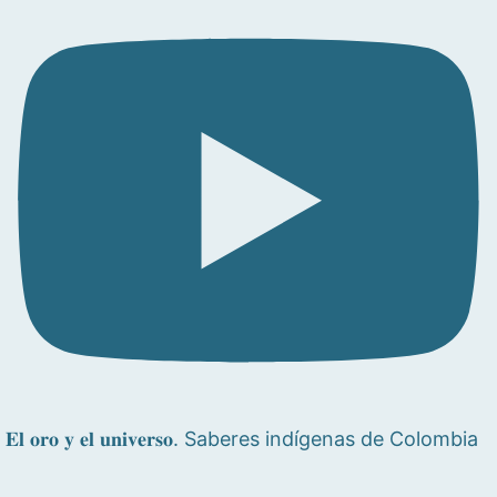
𝐄𝐥 𝐨𝐫𝐨 𝐲 𝐞𝐥 𝐮𝐧𝐢𝐯𝐞𝐫𝐬𝐨. Saberes indígenas de Colombia