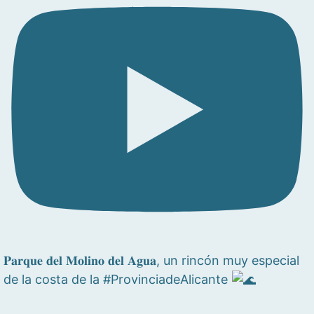
𝐏𝐚𝐫𝐪𝐮𝐞 𝐝𝐞𝐥 𝐌𝐨𝐥𝐢𝐧𝐨 𝐝𝐞𝐥 𝐀𝐠𝐮𝐚, un rincón muy especial
de la costa de la #ProvinciadeAlicante