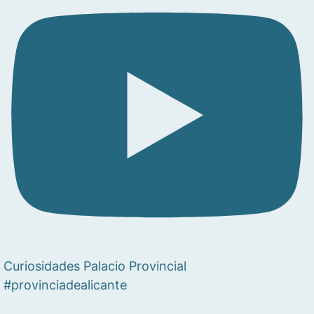
Curiosidades Palacio Provincial
#provinciadealicante