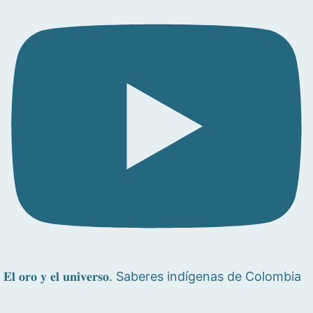
𝐄𝐥 𝐨𝐫𝐨 𝐲 𝐞𝐥 𝐮𝐧𝐢𝐯𝐞𝐫𝐬𝐨. Saberes indígenas de Colombia