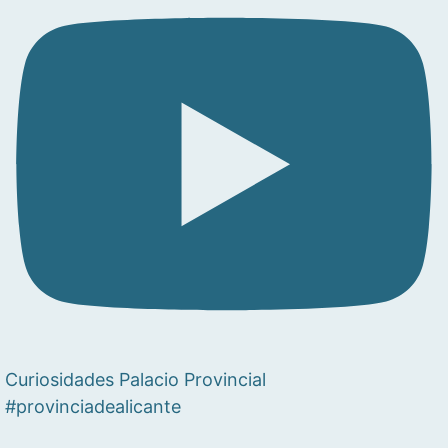
Curiosidades Palacio Provincial
#provinciadealicante