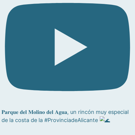
𝐏𝐚𝐫𝐪𝐮𝐞 𝐝𝐞𝐥 𝐌𝐨𝐥𝐢𝐧𝐨 𝐝𝐞𝐥 𝐀𝐠𝐮𝐚, un rincón muy especial
de la costa de la #ProvinciadeAlicante