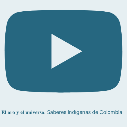
𝐄𝐥 𝐨𝐫𝐨 𝐲 𝐞𝐥 𝐮𝐧𝐢𝐯𝐞𝐫𝐬𝐨. Saberes indígenas de Colombia