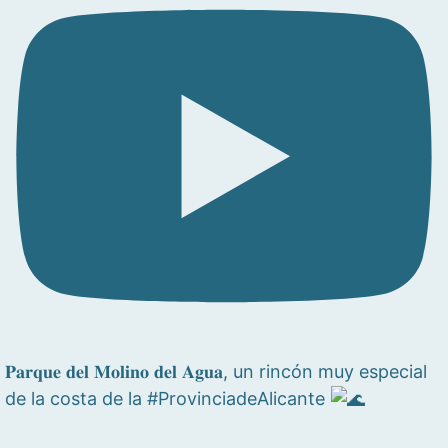
𝐏𝐚𝐫𝐪𝐮𝐞 𝐝𝐞𝐥 𝐌𝐨𝐥𝐢𝐧𝐨 𝐝𝐞𝐥 𝐀𝐠𝐮𝐚, un rincón muy especial
de la costa de la #ProvinciadeAlicante