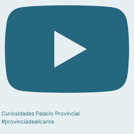
Curiosidades Palacio Provincial
#provinciadealicante