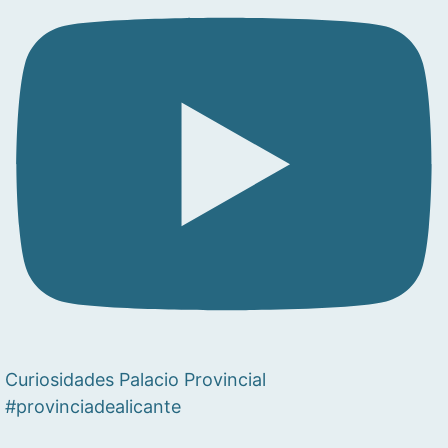
Curiosidades Palacio Provincial
#provinciadealicante