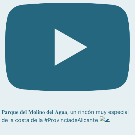
𝐏𝐚𝐫𝐪𝐮𝐞 𝐝𝐞𝐥 𝐌𝐨𝐥𝐢𝐧𝐨 𝐝𝐞𝐥 𝐀𝐠𝐮𝐚, un rincón muy especial
de la costa de la #ProvinciadeAlicante