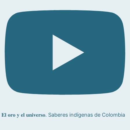
𝐄𝐥 𝐨𝐫𝐨 𝐲 𝐞𝐥 𝐮𝐧𝐢𝐯𝐞𝐫𝐬𝐨. Saberes indígenas de Colombia