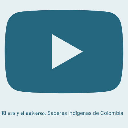
𝐄𝐥 𝐨𝐫𝐨 𝐲 𝐞𝐥 𝐮𝐧𝐢𝐯𝐞𝐫𝐬𝐨. Saberes indígenas de Colombia