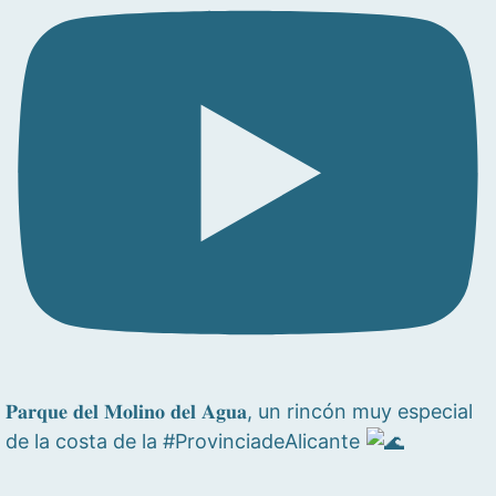
𝐏𝐚𝐫𝐪𝐮𝐞 𝐝𝐞𝐥 𝐌𝐨𝐥𝐢𝐧𝐨 𝐝𝐞𝐥 𝐀𝐠𝐮𝐚, un rincón muy especial
de la costa de la #ProvinciadeAlicante