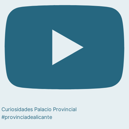
Curiosidades Palacio Provincial
#provinciadealicante