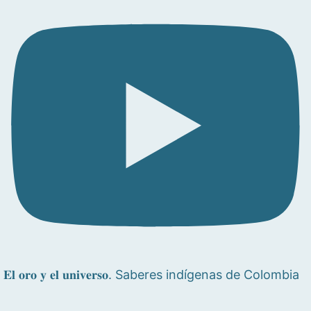
𝐄𝐥 𝐨𝐫𝐨 𝐲 𝐞𝐥 𝐮𝐧𝐢𝐯𝐞𝐫𝐬𝐨. Saberes indígenas de Colombia