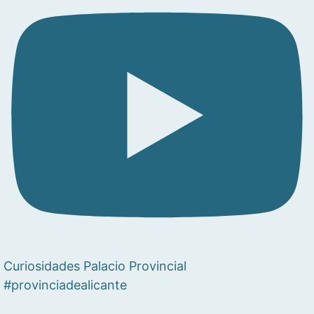
Curiosidades Palacio Provincial
#provinciadealicante