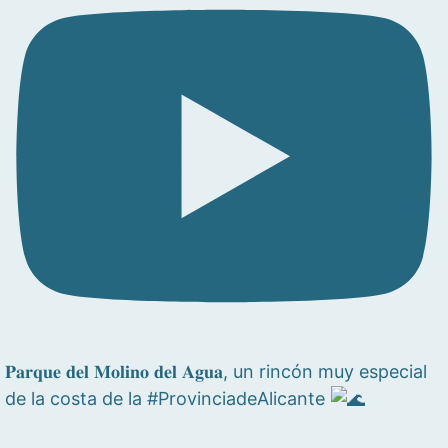
𝐏𝐚𝐫𝐪𝐮𝐞 𝐝𝐞𝐥 𝐌𝐨𝐥𝐢𝐧𝐨 𝐝𝐞𝐥 𝐀𝐠𝐮𝐚, un rincón muy especial
de la costa de la #ProvinciadeAlicante