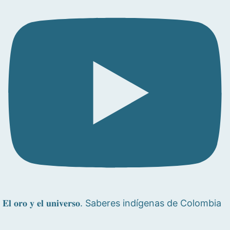
𝐄𝐥 𝐨𝐫𝐨 𝐲 𝐞𝐥 𝐮𝐧𝐢𝐯𝐞𝐫𝐬𝐨. Saberes indígenas de Colombia