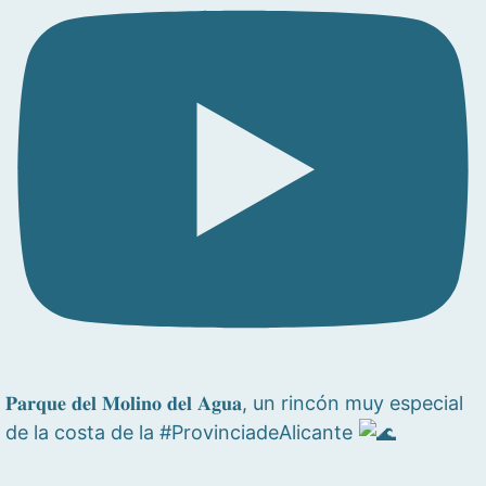
𝐏𝐚𝐫𝐪𝐮𝐞 𝐝𝐞𝐥 𝐌𝐨𝐥𝐢𝐧𝐨 𝐝𝐞𝐥 𝐀𝐠𝐮𝐚, un rincón muy especial
de la costa de la #ProvinciadeAlicante