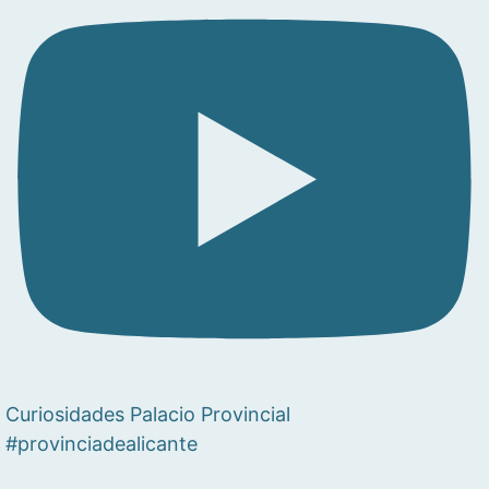
Curiosidades Palacio Provincial
#provinciadealicante