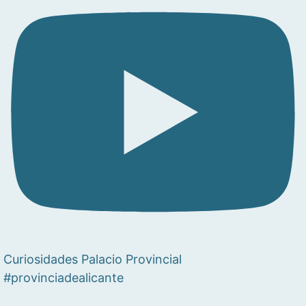
Curiosidades Palacio Provincial
#provinciadealicante