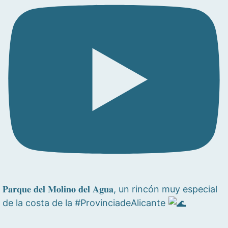
𝐏𝐚𝐫𝐪𝐮𝐞 𝐝𝐞𝐥 𝐌𝐨𝐥𝐢𝐧𝐨 𝐝𝐞𝐥 𝐀𝐠𝐮𝐚, un rincón muy especial
de la costa de la #ProvinciadeAlicante