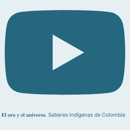
𝐄𝐥 𝐨𝐫𝐨 𝐲 𝐞𝐥 𝐮𝐧𝐢𝐯𝐞𝐫𝐬𝐨. Saberes indígenas de Colombia