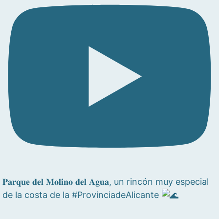
𝐏𝐚𝐫𝐪𝐮𝐞 𝐝𝐞𝐥 𝐌𝐨𝐥𝐢𝐧𝐨 𝐝𝐞𝐥 𝐀𝐠𝐮𝐚, un rincón muy especial
de la costa de la #ProvinciadeAlicante