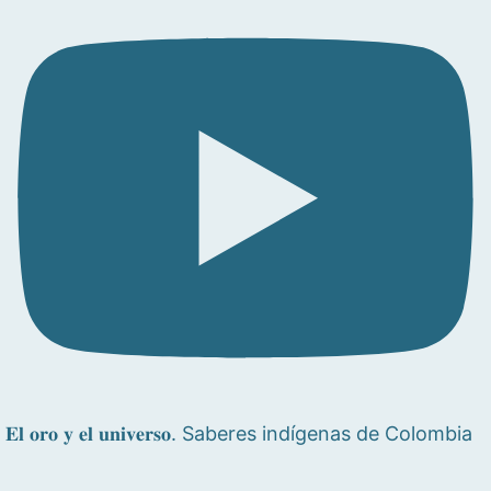
𝐄𝐥 𝐨𝐫𝐨 𝐲 𝐞𝐥 𝐮𝐧𝐢𝐯𝐞𝐫𝐬𝐨. Saberes indígenas de Colombia