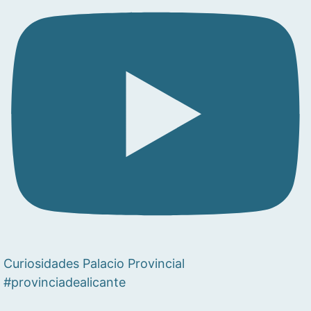
Curiosidades Palacio Provincial
#provinciadealicante