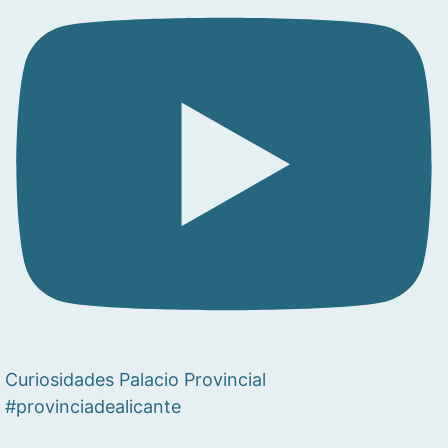
Curiosidades Palacio Provincial
#provinciadealicante