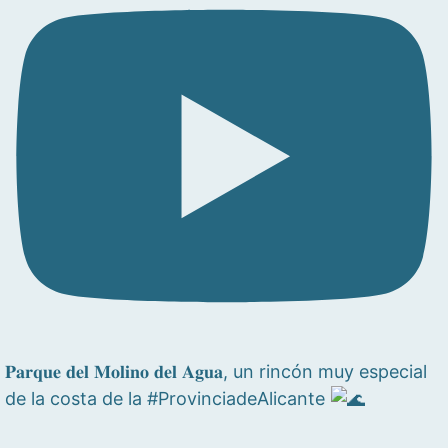
𝐏𝐚𝐫𝐪𝐮𝐞 𝐝𝐞𝐥 𝐌𝐨𝐥𝐢𝐧𝐨 𝐝𝐞𝐥 𝐀𝐠𝐮𝐚, un rincón muy especial
de la costa de la #ProvinciadeAlicante