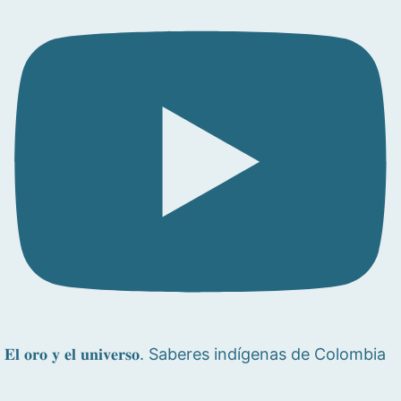
𝐄𝐥 𝐨𝐫𝐨 𝐲 𝐞𝐥 𝐮𝐧𝐢𝐯𝐞𝐫𝐬𝐨. Saberes indígenas de Colombia