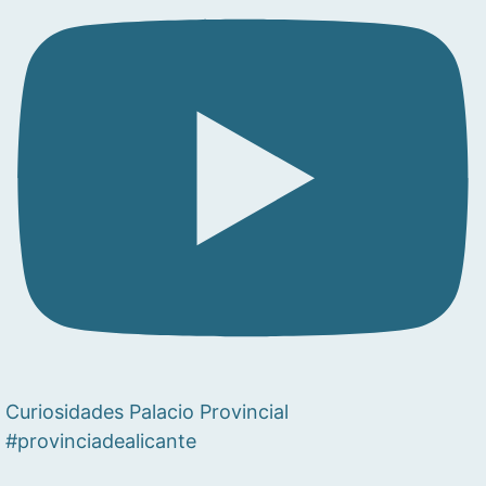
Curiosidades Palacio Provincial
#provinciadealicante