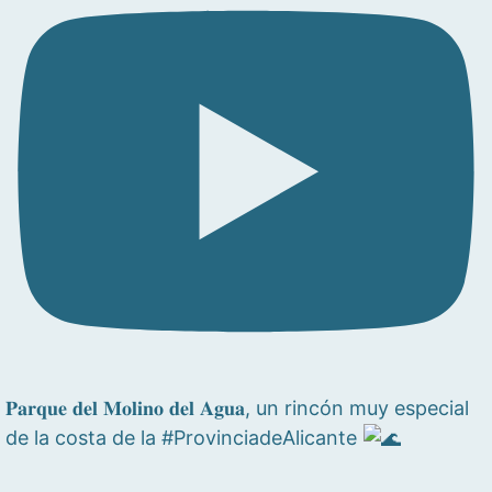
𝐏𝐚𝐫𝐪𝐮𝐞 𝐝𝐞𝐥 𝐌𝐨𝐥𝐢𝐧𝐨 𝐝𝐞𝐥 𝐀𝐠𝐮𝐚, un rincón muy especial
de la costa de la #ProvinciadeAlicante