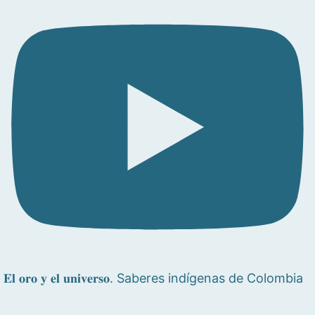
𝐄𝐥 𝐨𝐫𝐨 𝐲 𝐞𝐥 𝐮𝐧𝐢𝐯𝐞𝐫𝐬𝐨. Saberes indígenas de Colombia