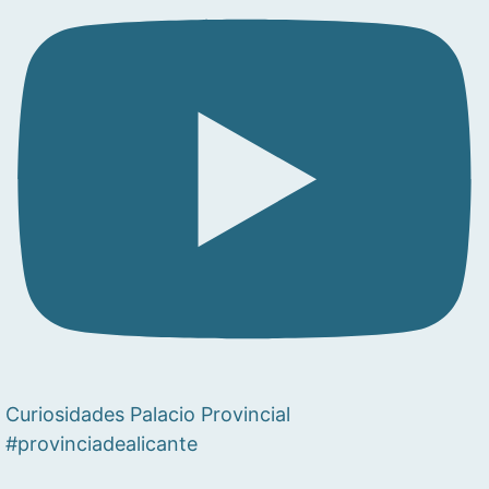
Curiosidades Palacio Provincial
#provinciadealicante