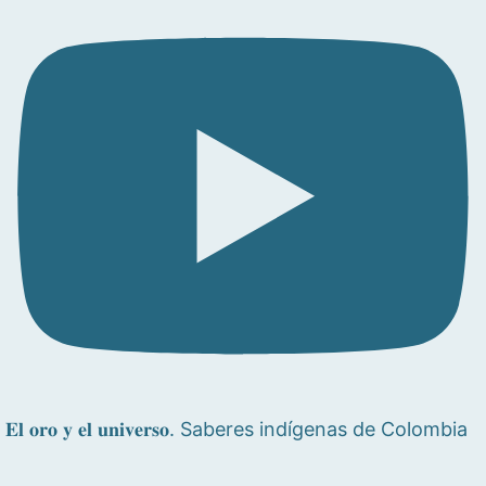
𝐄𝐥 𝐨𝐫𝐨 𝐲 𝐞𝐥 𝐮𝐧𝐢𝐯𝐞𝐫𝐬𝐨. Saberes indígenas de Colombia