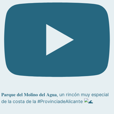
𝐏𝐚𝐫𝐪𝐮𝐞 𝐝𝐞𝐥 𝐌𝐨𝐥𝐢𝐧𝐨 𝐝𝐞𝐥 𝐀𝐠𝐮𝐚, un rincón muy especial
de la costa de la #ProvinciadeAlicante