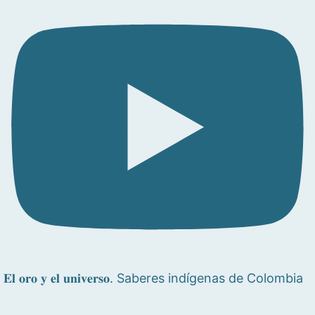
𝐄𝐥 𝐨𝐫𝐨 𝐲 𝐞𝐥 𝐮𝐧𝐢𝐯𝐞𝐫𝐬𝐨. Saberes indígenas de Colombia