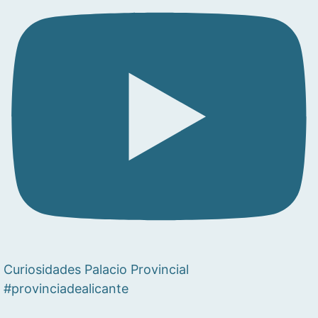
Curiosidades Palacio Provincial
#provinciadealicante