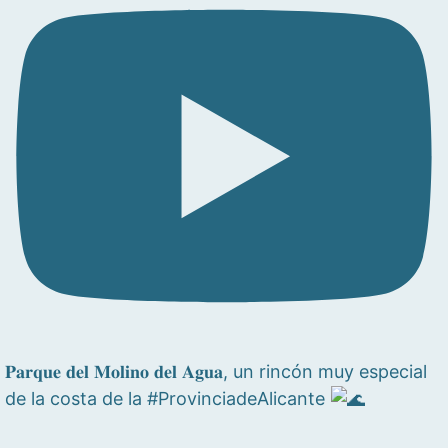
𝐏𝐚𝐫𝐪𝐮𝐞 𝐝𝐞𝐥 𝐌𝐨𝐥𝐢𝐧𝐨 𝐝𝐞𝐥 𝐀𝐠𝐮𝐚, un rincón muy especial
de la costa de la #ProvinciadeAlicante